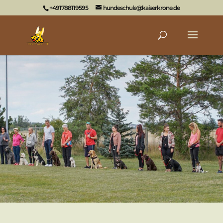
+491788119595
hundeschule@kaiserkrone.de