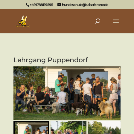
+491788119595
hundeschule@kaiserkrone.de
Lehrgang Puppendorf